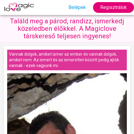
Belépek
Regisztrálok
Találd meg a párod, randizz, ismerkedj
közeledben élőkkel. A Magiclove
társkereső teljesen ingyenes!
Vannak dolgok, amiket ismer az ember és vannak dolgok,
amiket nem. Az ismert és az ismeretlen között pedig ajtók
vannak - ezek vagyunk mi.