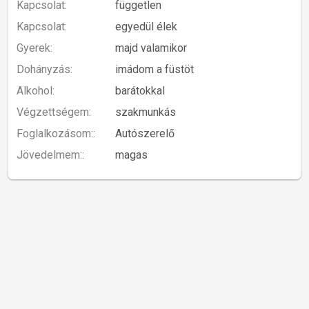
Kapcsolat:
független
Kapcsolat:
egyedül élek
Gyerek:
majd valamikor
Dohányzás:
imádom a füstöt
Alkohol:
barátokkal
Végzettségem:
szakmunkás
Foglalkozásom::
Autószerelő
Jövedelmem::
magas