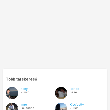
Több társkereső
Sanyi
Bohoc
Zürich
Basel
Imre
Kicsiputty
Lausanne
Zürich