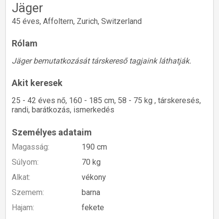
Jäger
45 éves, Affoltern, Zurich, Switzerland
Rólam
Jäger bemutatkozását társkereső tagjaink láthatják.
Akit keresek
25 - 42 éves nő, 160 - 185 cm, 58 - 75 kg , társkeresés,
randi, barátkozás, ismerkedés
Személyes adataim
Magasság:
190 cm
Súlyom:
70 kg
Alkat:
vékony
Szemem:
barna
Hajam:
fekete