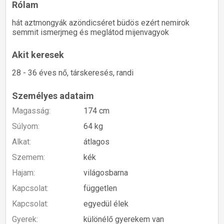
Rólam
hát aztmongyák azöndicséret büdös ezért nemirok
semmit ismerjmeg és meglátod mijenvagyok
Akit keresek
28 - 36 éves nő, társkeresés, randi
Személyes adataim
Magasság:
174 cm
Súlyom:
64 kg
Alkat:
átlagos
Szemem:
kék
Hajam:
világosbarna
Kapcsolat:
független
Kapcsolat:
egyedül élek
Gyerek:
különélő gyerekem van