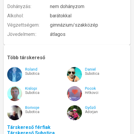
Dohányzás:
nem dohányzom
Alkohol:
barátokkal
Végzettségem:
gimnázium/szakközép
Jövedelmem::
átlagos
Több társkereső
Roland
Daniel
Subotica
Subotica
Kislopi
Pocok
Subotica
Hrtkovci
Borivoje
Győző
Subotica
Adorjan
Társkereső férfiak
Társkereső Subotica