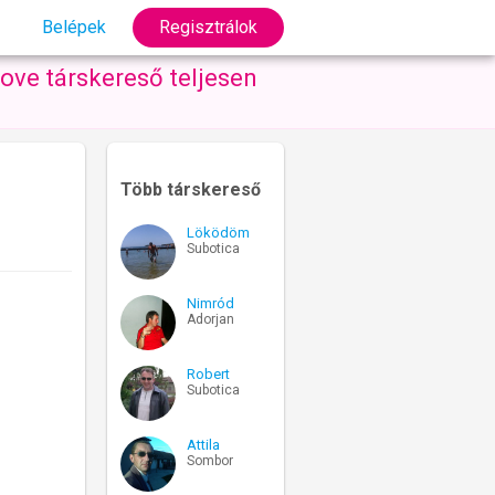
Belépek
Regisztrálok
ove társkereső teljesen
Több társkereső
Löködöm
Subotica
Nimród
Adorjan
Robert
Subotica
Attila
Sombor