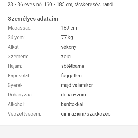
23 - 36 éves nő, 160 - 185 cm, társkeresés, randi
Személyes adataim
Magasság:
189 cm
Súlyom:
77 kg
Alkat:
vékony
Szemem:
zöld
Hajam:
sötétbarna
Kapcsolat:
független
Gyerek:
majd valamikor
Dohányzás:
dohányzom
Alkohol:
barátokkal
Végzettségem:
gimnázium/szakközép