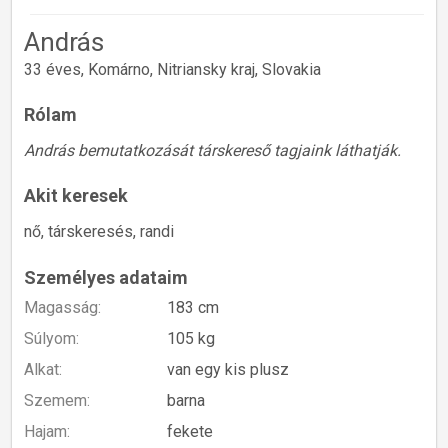
András
33 éves, Komárno, Nitriansky kraj, Slovakia
Rólam
András bemutatkozását társkereső tagjaink láthatják.
Akit keresek
nő, társkeresés, randi
Személyes adataim
Magasság:
183 cm
Súlyom:
105 kg
Alkat:
van egy kis plusz
Szemem:
barna
Hajam:
fekete