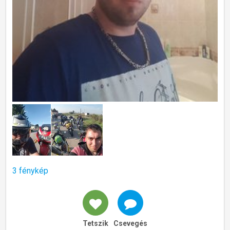
3 fénykép
Tetszik
Csevegés