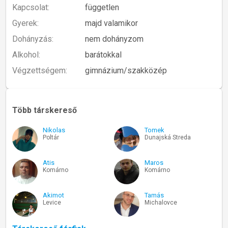
Kapcsolat:
független
Gyerek:
majd valamikor
Dohányzás:
nem dohányzom
Alkohol:
barátokkal
Végzettségem:
gimnázium/szakközép
Több társkereső
Nikolas
Tomek
Poltár
Dunajská Streda
Atis
Maros
Komárno
Komárno
Akimot
Tamás
Levice
Michalovce