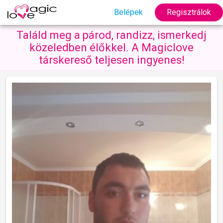
Belépek
Regisztrálok
Találd meg a párod, randizz, ismerkedj
közeledben élőkkel. A Magiclove
társkereső teljesen ingyenes!