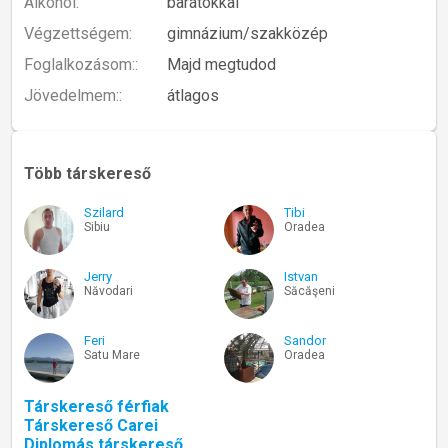
Alkohol:
barátokkal
Végzettségem:
gimnázium/szakközép
Foglalkozásom::
Majd megtudod
Jövedelmem::
átlagos
Több társkereső
Szilard
Tibi
Sibiu
Oradea
Jerry
Istvan
Năvodari
Săcăşeni
Feri
Sandor
Satu Mare
Oradea
Társkereső férfiak
Társkereső Carei
Diplomás társkereső