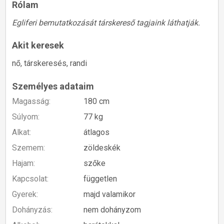
Rólam
Egliferi bemutatkozását társkereső tagjaink láthatják.
Akit keresek
nő, társkeresés, randi
Személyes adataim
Magasság:
180 cm
Súlyom:
77 kg
Alkat:
átlagos
Szemem:
zöldeskék
Hajam:
szőke
Kapcsolat:
független
Gyerek:
majd valamikor
Dohányzás:
nem dohányzom