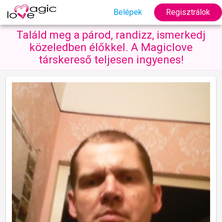
Belépek
Regisztrálok
Találd meg a párod, randizz, ismerkedj
közeledben élőkkel. A Magiclove
társkereső teljesen ingyenes!