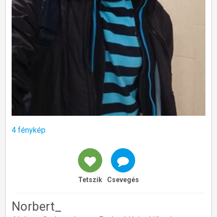
4 fénykép
Tetszik
Csevegés
Norbert_