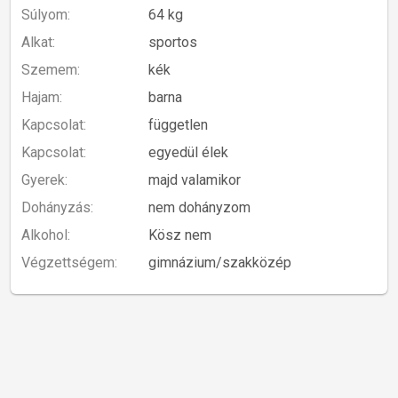
Súlyom:
64 kg
Alkat:
sportos
Szemem:
kék
Hajam:
barna
Kapcsolat:
független
Kapcsolat:
egyedül élek
Gyerek:
majd valamikor
Dohányzás:
nem dohányzom
Alkohol:
Kösz nem
Végzettségem:
gimnázium/szakközép