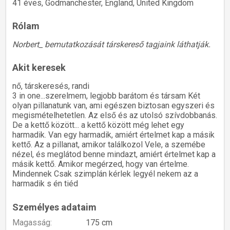
41 éves, Godmanchester, England, United Kingdom
Rólam
Norbert_ bemutatkozását társkereső tagjaink láthatják.
Akit keresek
nő, társkeresés, randi
3 in one...szerelmem, legjobb barátom és társam Két
olyan pillanatunk van, ami egészen biztosan egyszeri és
megismételhetetlen. Az első és az utolsó szívdobbanás.
De a kettő között... a kettő között még lehet egy
harmadik. Van egy harmadik, amiért értelmet kap a másik
kettő. Az a pillanat, amikor találkozol Vele, a szemébe
nézel, és meglátod benne mindazt, amiért értelmet kap a
másik kettő. Amikor megérzed, hogy van értelme.
Mindennek Csak szimplán kérlek legyél nekem az a
harmadik s én tiéd
Személyes adataim
Magasság:
175 cm