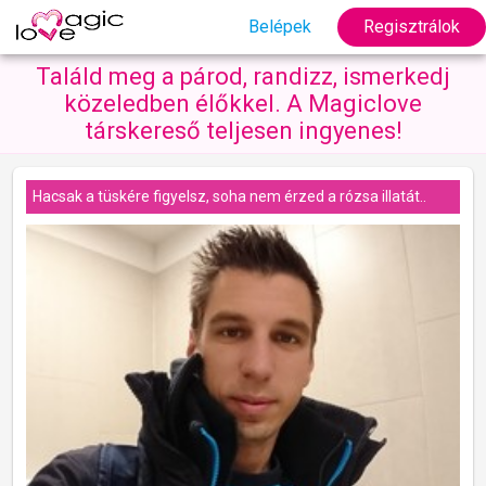
Belépek
Regisztrálok
Találd meg a párod, randizz, ismerkedj
közeledben élőkkel. A Magiclove
társkereső teljesen ingyenes!
Hacsak a tüskére figyelsz, soha nem érzed a rózsa illatát..