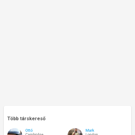
Több társkereső
Ottó
Mark
Cambridge
London